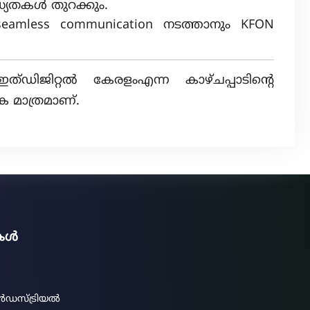
ധ്യതകൾ തുറക്കും.
ൽ seamless communication നടത്താനും KFON
ഡിജിറ്റൽ കേരളംഎന്ന കാഴ്ചപ്പാടിന്റെ
ക മാത്രമാണ്.
ുകൾ
ൻഡസ്ട്രിയൽ