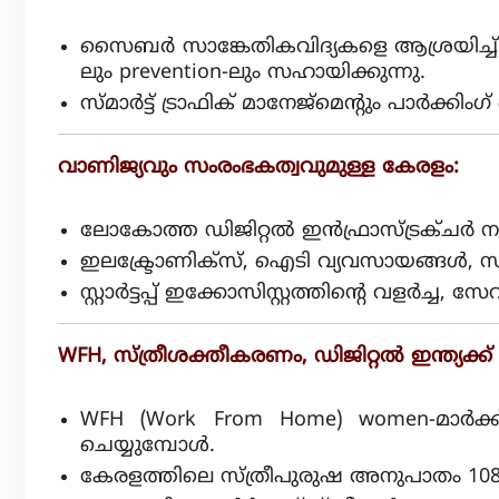
സൈബർ സാങ്കേതികവിദ്യകളെ ആശ്രയിച്ച്
ലും prevention-ലും സഹായിക്കുന്നു.
സ്മാർട്ട് ട്രാഫിക് മാനേജ്മെന്റും പാർക്കി
വാണിജ്യവും സംരംഭകത്വവുമുള്ള കേരളം:
ലോകോത്ത ഡിജിറ്റൽ ഇൻഫ്രാസ്ട്രക്ചർ നൽക
ഇലക്ട്രോണിക്‌സ്, ഐടി വ്യവസായങ്ങൾ, സ
സ്റ്റാർട്ടപ്പ് ഇക്കോസിസ്റ്റത്തിന്റെ വളർച
WFH, സ്ത്രീശക്തീകരണം, ഡിജിറ്റൽ ഇന്ത്യക്ക്
WFH (Work From Home) women-മാർക്ക
ചെയ്യുമ്പോൾ.
കേരളത്തിലെ സ്ത്രീപുരുഷ അനുപാതം 1084