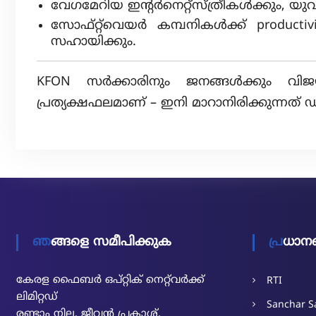
വേഗമേറിയ ഇന്റർനെറ്റ്സ്ത്രീകൾക്കും, യ
സോഫ്റ്റ്‌വെയർ കമ്പനികൾക്ക് productiv
സഹായിക്കും.
KFON സർക്കാരിനും ജനങ്ങൾക്കും വിജയ
പ്രത്യക്ഷഫലമാണ് – ഇനി മാറാനിരിക്കുന്നത് 
ഞങ്ങളെ സമീപിക്കുക
പ്രധാന
കേരള ഫൈബർ ഒപ്റ്റിക് നെറ്റ്‌വർക്ക്
RTI
ലിമിറ്റഡ്
Sanchar Sa
രണ്ടാം നില, ജീവൻ പ്രകാശ്,