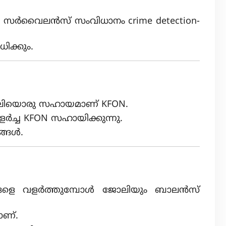
ോ സർവൈലൻസ് സംവിധാനം crime detection-
ധിക്കും.
കുംവലിയൊരു സഹായമാണ് KFON.
ച്ച KFON സഹായിക്കുന്നു.
ങ്ങൾ.
്ഞുങ്ങളെ വളർത്തുമ്പോൾ ജോലിയും ബാലൻസ്
ാണ്.