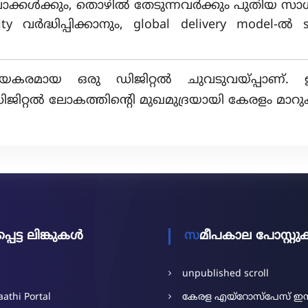
ുവാക്കൾക്കും, തൊഴിൽ തേടുന്നവർക്കും പുതിയ സാ
ity വർദ്ധിപ്പിക്കാനും, global delivery model-
കരമായ ഒരു ഡിജിറ്റൽ ചുവടുവയ്പ്പാണ്. ഇത്
ഡിജിറ്റൽ ലോകത്തിന്റെി മുഖമുദ്രയായി കേരളം മാറു
പ്പെട്ട ലിങ്കുകൾ
സമീപകാല പോസ്റ്റ
unpublished scroll
athi Portal
കേരള എയ്‌റോസ്‌പേസ് ഇ