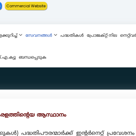
e
Commercial Website
്കുറിച്ച്
സേവനങ്ങൾ
പദ്ധതികൾ
പ്രോജക്റ്റ് നില
നെറ്റ്‌
.എ.ക്യു
ബന്ധപ്പെടുക
േരളത്തിന്റെയ ആസ്ഥാനം
കുകൾ) പദ്ധതിപൗരന്മാർക്ക് ഇന്റർനെറ്റ് പ്രവ