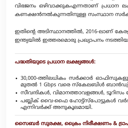
c
വിഭജനം ഒഴിവാക്കുകഎന്നതാണ് പ്രധാന ലക്ഷ്
N
കണക്ഷൻനൽകുന്നതിനുള്ള സംസ്ഥാന സർക്കാര
e
t
ഇതിന്റെ അടിസ്ഥാനത്തിൽ, 2016-ലാണ് കേരളം 
w
o
ഇന്ത്യയിൽ ഇത്തരമൊരു പ്രഖ്യാപനം നടത്തി
r
k
പദ്ധതിയുടെ പ്രധാന ലക്ഷ്യങ്ങൾ:
30,000-ത്തിലധികം സർക്കാർ ഓഫിസുകളും 
മുതൽ 1 Gbps വരെ സ്കേലബിൾ ബാൻഡ്വിഡ്
സീവന്ദികൾ, വിമാനത്താവളങ്ങൾ, ടൂറിസം
പബ്ലിക് വൈ-ഫൈ ഹോട്ട്‌സ്‌പോട്ടുകൾ വർദ്
എന്നിവർക്ക് അനുകൂലമായി.
സൈബർ സുരക്ഷ, ക്രൈം നിരീക്ഷണം & ട്രാഫി