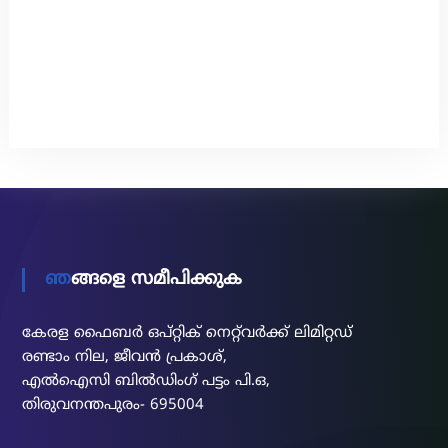
ഞങ്ങളെ സമീപിക്കുക
കേരള ഫൈബർ ഒപ്റ്റിക് നെറ്റ്‌വർക്ക് ലിമിറ്റഡ്
രണ്ടാം നില, ജീവൻ പ്രകാശ്,
എൽഐസി ബിൽഡിംഗ് പട്ടം പി.ഒ,
തിരുവനന്തപുരം- 695004