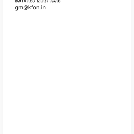
ജനറൽ മാനേജർ
gm@kfon.in