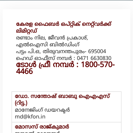
F
i
b
കേരള ഫൈബർ ഒപ്റ്റിക് നെറ്റ്‌വർക്ക്
r
ലിമിറ്റഡ്
e
രണ്ടാം നില, ജീവൻ പ്രകാശ്,
O
എൽഐസി ബിൽഡിംഗ്
p
പട്ടം പി.ഒ, തിരുവനന്തപുരം- 695004
t
ഹെഡ് ഓഫീസ് നമ്പർ : 0471 6630830
i
ടോൾ ഫ്രീ നമ്പർ : 1800-570-
c
4466
N
e
t
w
ഡോ. സന്തോഷ് ബാബു ഐഎഎസ്
o
(റിട്ട.)
r
മാനേജിംഗ് ഡയറക്ടർ
k
md@kfon.in
മോസസ് രാജ്കുമാർ