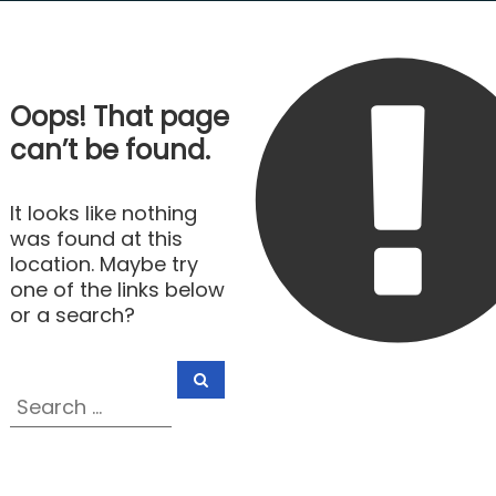
F
i
b
r
Oops! That page
e
can’t be found.
O
p
t
It looks like nothing
i
was found at this
c
location. Maybe try
N
one of the links below
e
or a search?
t
w
S
S
o
e
e
r
a
a
r
k
c
r
h
c