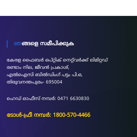
h
f
o
r
:
ഞങ്ങളെ സമീപിക്കുക
കേരള ഫൈബർ ഒപ്റ്റിക് നെറ്റ്‌വർക്ക് ലിമിറ്റഡ്
രണ്ടാം നില, ജീവൻ പ്രകാശ്,
എൽഐസി ബിൽഡിംഗ് പട്ടം പി.ഒ,
തിരുവനന്തപുരം- 695004
ഹെഡ് ഓഫീസ് നമ്പർ: 0471 6630830
ടോൾ-ഫ്രീ നമ്പർ: 1800-570-4466