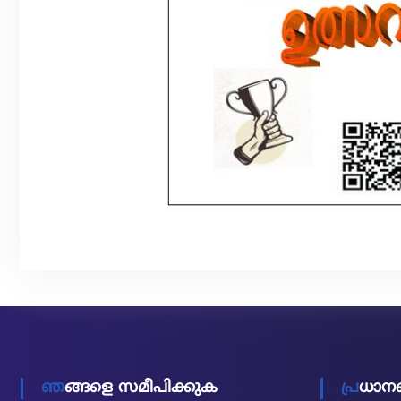
ഞങ്ങളെ സമീപിക്കുക
പ്രധാന