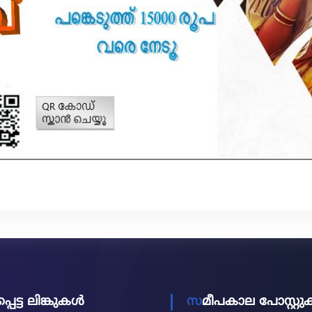
പ്പെട്ട ലിങ്കുകൾ
സമീപകാല പോസ്റ്റ