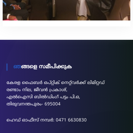
ഞങ്ങളെ സമീപിക്കുക
കേരള ഫൈബർ ഒപ്റ്റിക് നെറ്റ്‌വർക്ക് ലിമിറ്റഡ്
രണ്ടാം നില, ജീവൻ പ്രകാശ്,
എൽഐസി ബിൽഡിംഗ് പട്ടം പി.ഒ,
തിരുവനന്തപുരം- 695004
ഹെഡ് ഓഫീസ് നമ്പർ: 0471 6630830